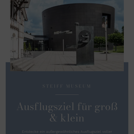
STEIFF MUSEUM
Ausflugsziel für groß
& klein
Entdecke ein außergewöhnliches Ausflugsziel voller