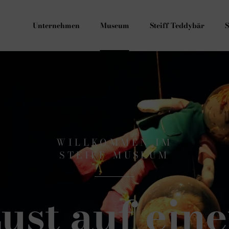
Unternehmen
Museum
Steiff Teddybär
S
WILLKOMMEN IM
STEIFF MUSEUM
ust auf ein