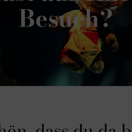
Besuch?
hön, dass du da bi