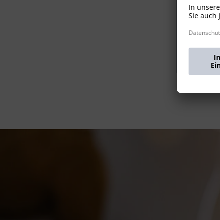
Öff
Meh