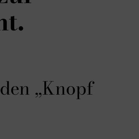
t.
f den „Knopf