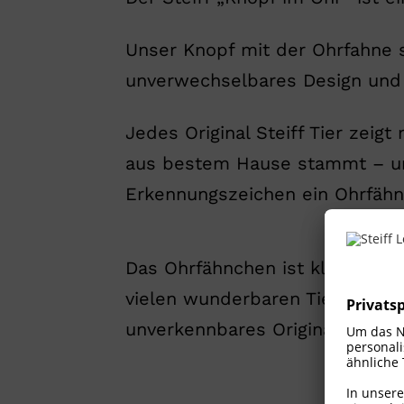
Unser Knopf mit der Ohrfahne s
unverwechselbares Design und d
Jedes Original Steiff Tier zei
aus bestem Hause stammt – und 
Erkennungszeichen ein Ohrfähn
Das Ohrfähnchen ist kleinen wi
vielen wunderbaren Tiere und T
unverkennbares Original.