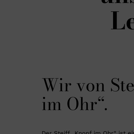
L
Wir von Ste
im Ohr“.
Der Steiff „Knopf im Ohr“ ist e