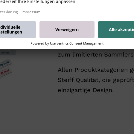
Unsere drei Produktkateg
sowohl in ihrer Produktcha
Preisgestaltung, vom günst
zum limitierten Sammlers
Allen Produktkategorien 
Steiff Qualität, die geprü
einzigartige Design.