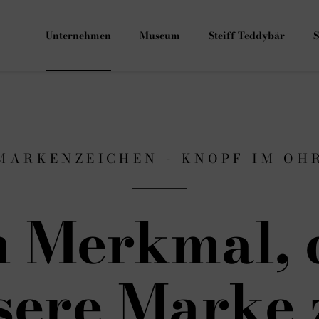
Unternehmen
Museum
Steiff Teddybär
S
MARKENZEICHEN - KNOPF IM OH
n Merkmal, 
sere Marke 