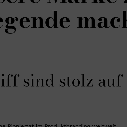
egende mach
iff sind stolz au
ine Pioniertat im Produktbranding weltweit.