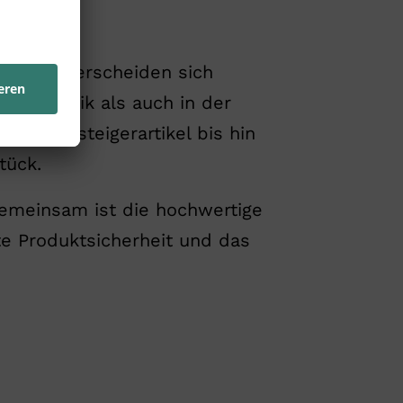
orien unterscheiden sich
rakteristik als auch in der
igen Einsteigerartikel bis hin
tück.
gemeinsam ist die hochwertige
fte Produktsicherheit und das