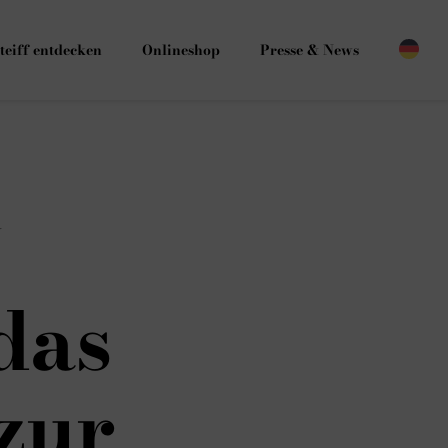
teiff entdecken
Onlineshop
Presse & News
R
das
zur