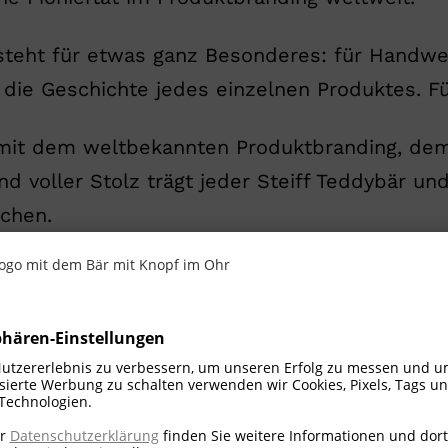
teht für etwas ganz Besonderes: für Handwer
ie Geschichte jedes einzelnen Produktes. Für
gt mit dem weltbekannten Produktbranding, dem
voller Stolz trägt jeder Steiff Teddybär und 
chen.
e großen Steiff Freunden wohlbekannt: Es zei
eddybären aus dem breiten Steiff Sortiment 