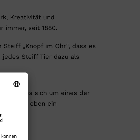
k, Kreativität und
 immer, seit 1880.
 Steiff „Knopf im Ohr“, dass es
jedes Steiff Tier dazu als
gt, dass es sich um eines der
handelt – eben ein