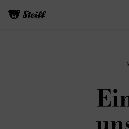
Ei
un