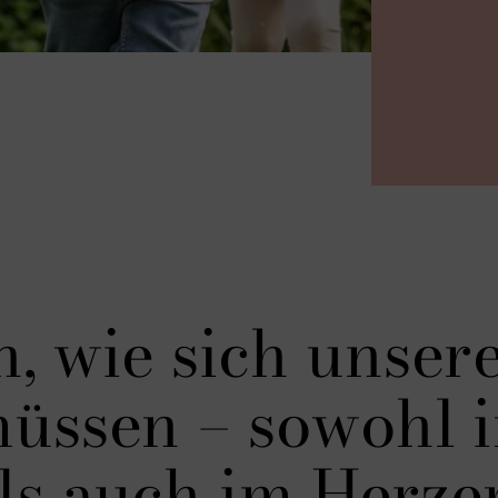
n, wie sich unser
üssen – sowohl 
ls auch im Herze