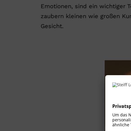
Emotionen, sind ein wichtiger T
zaubern kleinen wie großen Ku
Gesicht.