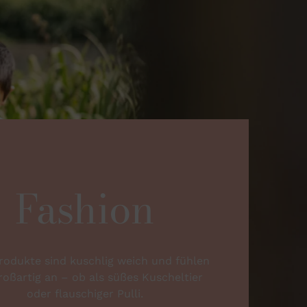
Fashion
Produkte sind kuschlig weich und fühlen
roßartig an – ob als süßes Kuscheltier
oder flauschiger Pulli.