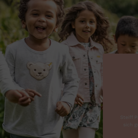
Steiff 
sich g