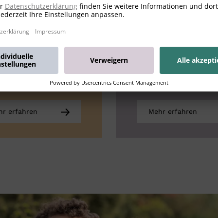
uscheltiere
Für Liebhabe
Sammle
r erfahren
Mehr erfahren