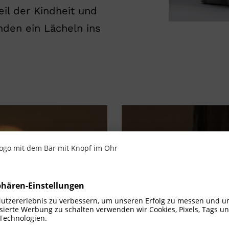
eil der Kindheit und
nden ein Lächeln ins