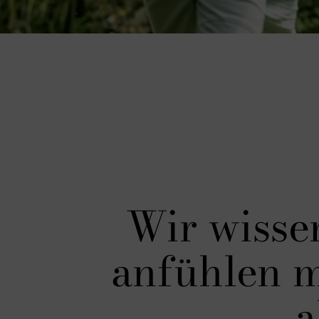
Wir wisse
anfühlen m
a