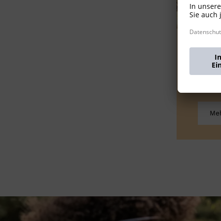
K
Meh