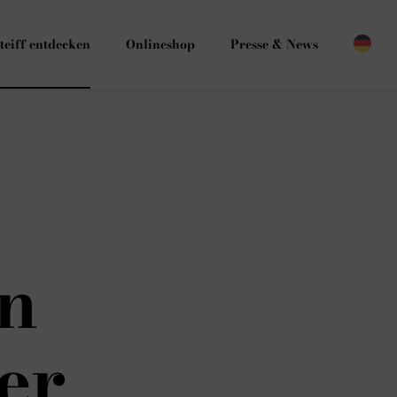
teiff entdecken
Onlineshop
Presse & News
en
er