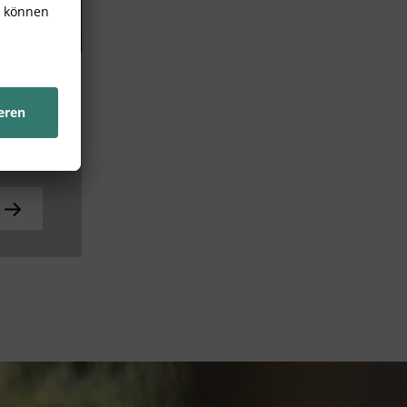
r und
r