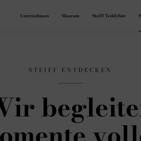
Unternehmen
Museum
Steiff Teddybär
S
STEIFF ENTDECKEN
ir begleit
omente voll