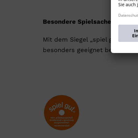
Besondere Spielsachen
Mit dem Siegel „spiel gut“ aus
besonders geeignet befunden.