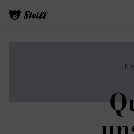
D
Qu
uns