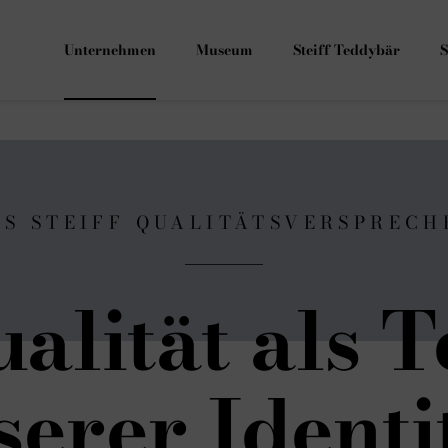
Unternehmen
Museum
Steiff Teddybär
S
AS STEIFF QUALITÄTSVERSPRECH
alität als T
erer Identit