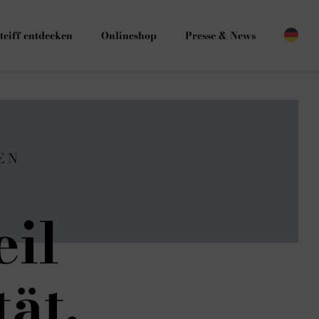
teiff entdecken
Onlineshop
Presse & News
EN
eil
ät.