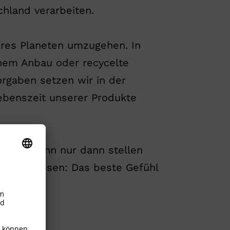
hland verarbeiten. ​
eres Planeten umzugehen. In
chem Anbau oder recycelte
orgaben setzen wir in der
ebenszeit unserer Produkte
dient. Denn nur dann stellen
inge einlösen: Das beste Gefühl