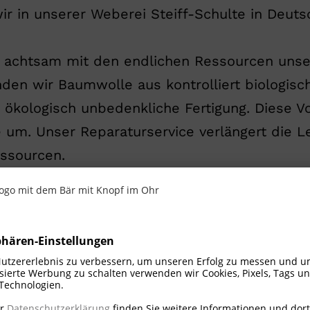
ir in unserer Weberei Steiff-Schulte in Deutsc
h, achtsam mit den endlichen Ressourcen uns
den wir Baumwolle aus kontrolliert biologis
e ökologisch unbedenkliche Fertigung. Diese V
um. Unser Reparaturservice verlängert die L
ssourcen. ​
che voll erfüllen, haben den Knopf im Ohr ver
g unser Versprechen an dich und deine Schützl