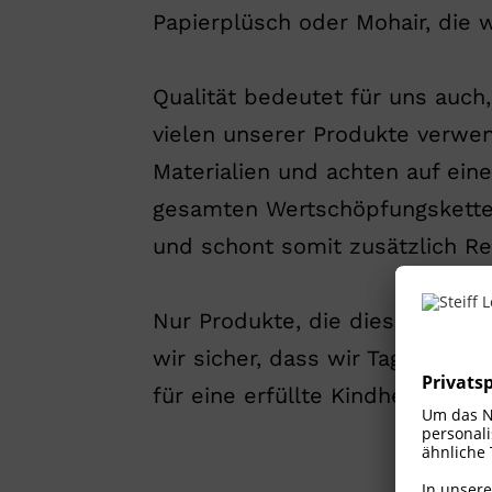
Papierplüsch oder Mohair, die w
Qualität bedeutet für uns auc
vielen unserer Produkte verwen
Materialien und achten auf ein
gesamten Wertschöpfungskette 
und schont somit zusätzlich Re
Nur Produkte, die diese Ansprü
wir sicher, dass wir Tag für Ta
für eine erfüllte Kindheit. ​