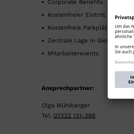
Corporate Benefits
Kostenfreier Eintritt ins Ste
Kostenfreie Parkplätze sowi
Zentrale Lage in Giengen
Mitarbeiterevents
Ansprechpartner:
Olga Mühlberger
Tel.
07322 131-366