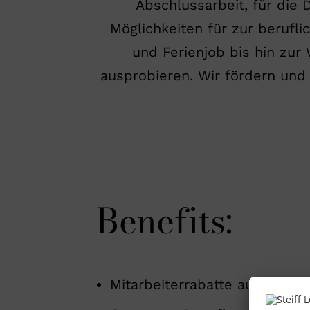
Abschlussarbeit, für die D
Möglichkeiten für zur berufl
und Ferienjob bis hin zur
ausprobieren. Wir fördern un
Benefits:
Mitarbeiterrabatte auf Steiff