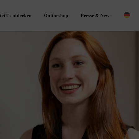
teiff entdecken
Onlineshop
Presse & News