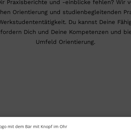
ir Praxisberichte und -einblicke fehlen? Wir vo
ichen Orientierung und studienbegleitenden P
 Werkstudententätigkeit. Du kannst Deine Fähi
d fordern Dich und Deine Kompetenzen und bi
Umfeld Orientierung.
-Produkte