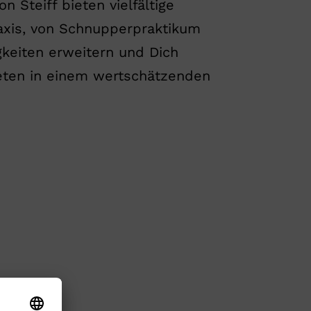
n Steiff bieten vielfältige
raxis, von Schnupperpraktikum
gkeiten erweitern und Dich
eten in einem wertschätzenden