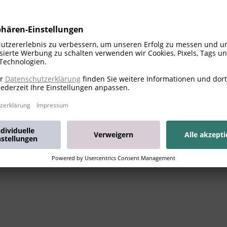
iff Museum
e gute Zug- & Verkehrsanbindung