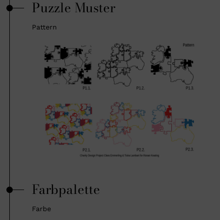
Puzzle Muster
Pattern
Farbpalette
Farbe