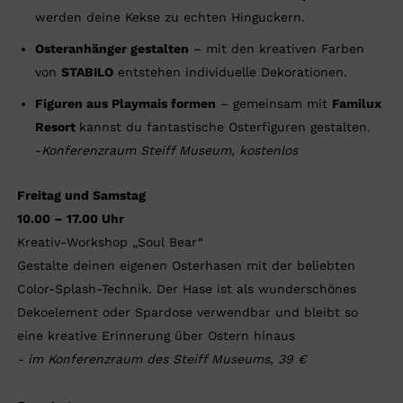
werden deine Kekse zu echten Hinguckern.
Osteranhänger gestalten
– mit den kreativen Farben
von
STABILO
entstehen individuelle Dekorationen.
Figuren aus Playmais formen
– gemeinsam mit
Familux
Resort
kannst du fantastische Osterfiguren gestalten.
-
Konferenzraum Steiff Museum, kostenlos
Freitag und Samstag
10.00 – 17.00 Uhr
Kreativ-Workshop „Soul Bear“
Gestalte deinen eigenen Osterhasen mit der beliebten
Color-Splash-Technik. Der Hase ist als wunderschönes
Dekoelement oder Spardose verwendbar und bleibt so
eine kreative Erinnerung über Ostern hinaus
- im Konferenzraum des Steiff Museums, 39 €