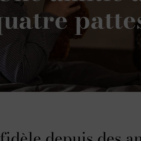
uatre patte
fidèle depuis des a