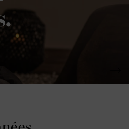
s.
nnées