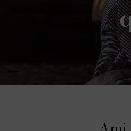
q
Ami 