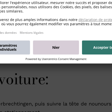
voiture:
rbrechtingen, puis suivre la tête de nounours.