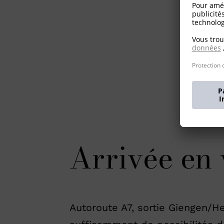
Arrivée en 
Autoroute A7, sortie Giengen/He