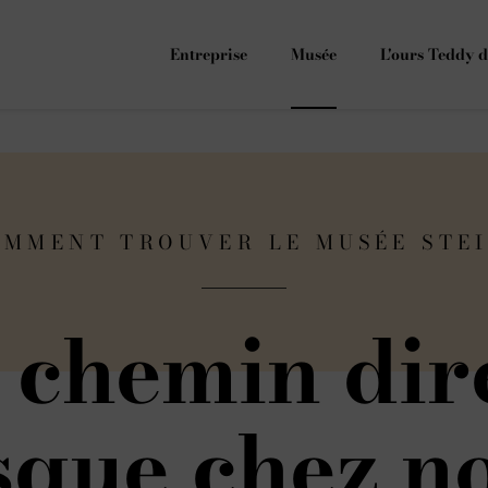
Entreprise
Musée
L'ours Teddy d
MMENT TROUVER LE MUSÉE STE
 chemin dir
sque chez n