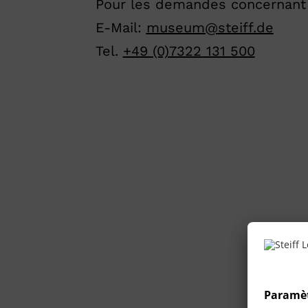
Pour les demandes concernant e
E-Mail:
museum@steiff.de
Tel.
+49 (0)7322 131 500