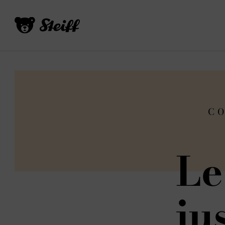
CO
Le
ju