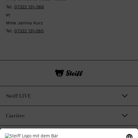
Tel.
07322 131-366
et
Mme Janina Kurz
Tel.
07322 131-260
Steiff LIVE
Carrière
Contact et mentions légales