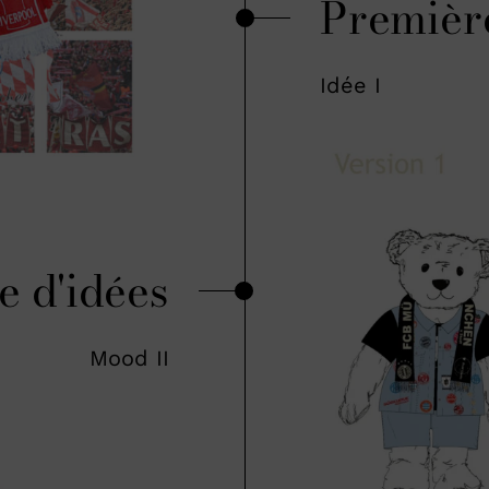
Premièr
Idée I
e d'idées
Mood II