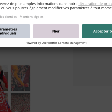
e d'idées
Mood I