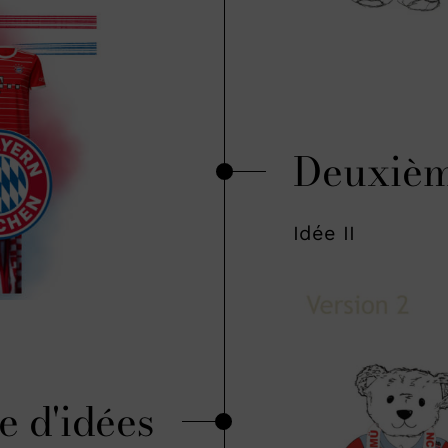
Deuxièm
Idée II
e d'idées