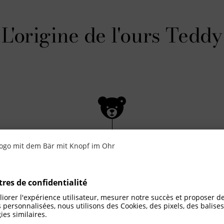
L'origine de l'ours Teddy
Coopéra
FC Bayern x Ste